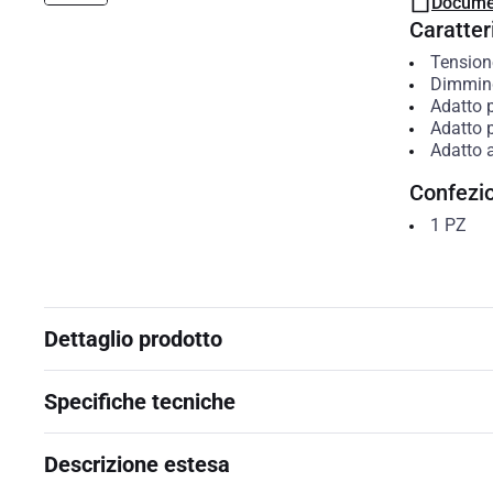
Docume
Caratteri
Tension
Dimmin
Adatto p
Adatto 
Adatto 
Confezi
1
PZ
Dettaglio prodotto
Specifiche tecniche
Descrizione estesa