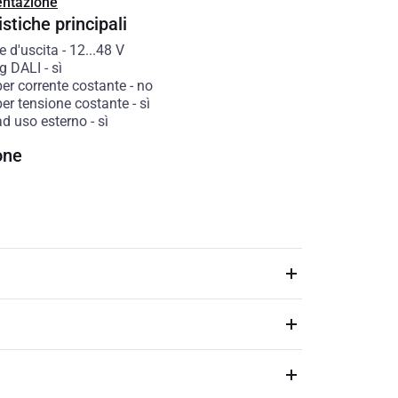
ntazione
stiche principali
e d'uscita
-
12...48
V
g DALI
-
sì
er corrente costante
-
no
per tensione costante
-
sì
ad uso esterno
-
sì
one