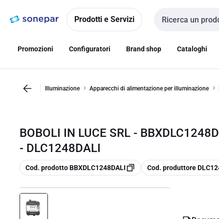
Vai alla
Vai
navigazione
alla
Prodotti e Servizi
Cerca input
pagina
Promozioni
Configuratori
Brand shop
Cataloghi
Illuminazione
Apparecchi di alimentazione per illuminazione
BOBOLI IN LUCE SRL - BBXDLC1248D
- DLC1248DALI
copia
copia
Cod. prodotto BBXDLC1248DALI
Cod. produttore DLC1