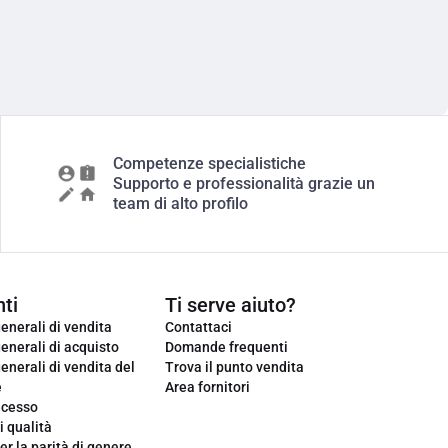
Competenze specialistiche
Supporto e professionalità grazie un
team di alto profilo
ti
Ti serve aiuto?
enerali di vendita
Contattaci
enerali di acquisto
Domande frequenti
enerali di vendita del
Trova il punto vendita
e
Area fornitori
ecesso
i qualità
er la parità di genere