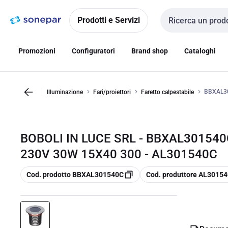
Vai alla
Vai
navigazione
alla
Prodotti e Servizi
Cerca input
pagina
Promozioni
Configuratori
Brand shop
Cataloghi
BBXAL30
Illuminazione
Fari/proiettori
Faretto calpestabile
BOBOLI IN LUCE SRL - BBXAL301540
230V 30W 15X40 300 - AL301540C
copia
copia
Cod. prodotto BBXAL301540C
Cod. produttore AL3015