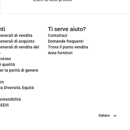
ti
Ti serve aiuto?
enerali di vendita
Contattaci
enerali di acquisto
Domande frequenti
enerali di vendita del
Trova il punto vendita
e
Area fornitori
ecesso
i qualità
er la parità di genere
o
cs
la Diversità, Equità
ostenibilità
GEEIS
Lingua