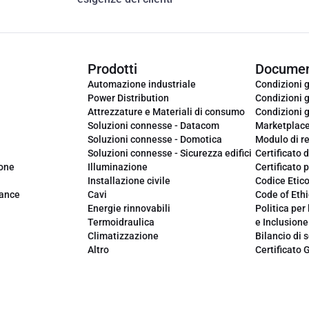
Prodotti
Documen
Automazione industriale
Condizioni g
Power Distribution
Condizioni g
Attrezzature e Materiali di consumo
Condizioni g
Soluzioni connesse - Datacom
Marketplac
Soluzioni connesse - Domotica
Modulo di r
Soluzioni connesse - Sicurezza edifici
Certificato d
ione
Illuminazione
Certificato p
Installazione civile
Codice Etic
iance
Cavi
Code of Ethi
Energie rinnovabili
Politica per 
Termoidraulica
e Inclusione
Climatizzazione
Bilancio di s
Altro
Certificato 