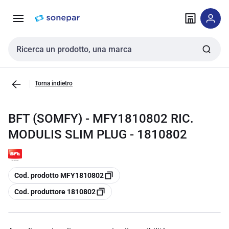
Vai alla
Vai
navigazione
alla
pagina
Cerca input
Torna indietro
BFT (SOMFY) - MFY1810802 RIC.
MODULIS SLIM PLUG - 1810802
copia
Cod. prodotto MFY1810802
copia
Cod. produttore 1810802