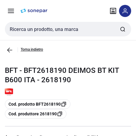
Vai alla
Vai
navigazione
alla
pagina
Cerca input
Torna indietro
BFT - BFT2618190 DEIMOS BT KIT
B600 ITA - 2618190
copia
Cod. prodotto BFT2618190
copia
Cod. produttore 2618190