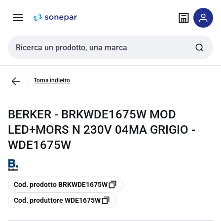
Vai alla
Vai
navigazione
alla
pagina
Cerca input
Torna indietro
BERKER - BRKWDE1675W MOD
LED+MORS N 230V 04MA GRIGIO -
WDE1675W
copia
Cod. prodotto BRKWDE1675W
copia
Cod. produttore WDE1675W