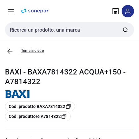
Vai alla
Vai
navigazione
alla
pagina
Cerca input
Torna indietro
BAXI - BAXA7814322 ACQUA+150 -
A7814322
copia
Cod. prodotto BAXA7814322
copia
Cod. produttore A7814322