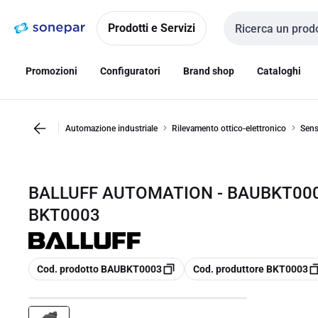
Vai alla
Vai
navigazione
alla
Prodotti e Servizi
Cerca input
pagina
Promozioni
Configuratori
Brand shop
Cataloghi
Automazione industriale
Rilevamento ottico-elettronico
Sens
BALLUFF AUTOMATION - BAUBKT000
BKT0003
copia
copia
Cod. prodotto BAUBKT0003
Cod. produttore BKT0003