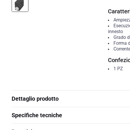
Caratteri
Ampiezz
Esecuzi
innesto
Grado di
Forma d
Corrente
Confezi
1
PZ
Dettaglio prodotto
Specifiche tecniche