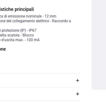
stiche principali
a di emissione nominale
-
12
mm
one del collegamento elettrico
-
Raccordo a
 protezione (IP)
-
IP67
ella scatola
-
Blocco
 d'uscita max.
-
100
mA
one