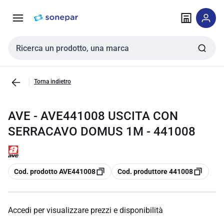
Vai alla
Vai
navigazione
alla
pagina
Cerca input
Torna indietro
AVE - AVE441008 USCITA CON
SERRACAVO DOMUS 1M - 441008
copia
copia
Cod. prodotto AVE441008
Cod. produttore 441008
Accedi per visualizzare prezzi e disponibilità