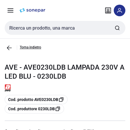
Vai alla
Vai
navigazione
alla
pagina
Cerca input
Torna indietro
AVE - AVE0230LDB LAMPADA 230V A
LED BLU - 0230LDB
copia
Cod. prodotto AVE0230LDB
copia
Cod. produttore 0230LDB