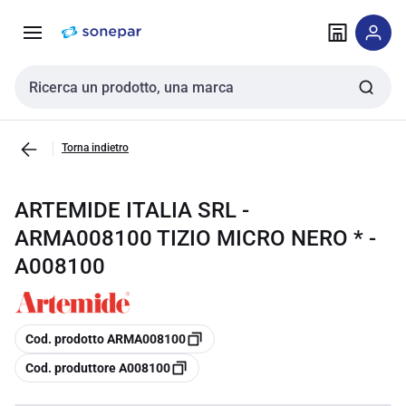
Vai alla
Vai
navigazione
alla
pagina
Cerca input
Torna indietro
ARTEMIDE ITALIA SRL -
ARMA008100 TIZIO MICRO NERO * -
A008100
copia
Cod. prodotto ARMA008100
copia
Cod. produttore A008100