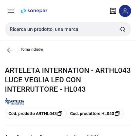
Vai alla
Vai
navigazione
alla
pagina
Cerca input
Torna indietro
ARTELETA INTERNATION - ARTHL043
LUCE VEGLIA LED CON
INTERRUTTORE - HL043
copia
copia
Cod. prodotto ARTHL043
Cod. produttore HL043