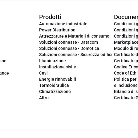
Prodotti
Documen
Automazione industriale
Condizioni g
Power Distribution
Condizioni g
Attrezzature e Materiali di consumo
Condizioni g
Soluzioni connesse - Datacom
Marketplac
Soluzioni connesse - Domotica
Modulo di r
Soluzioni connesse - Sicurezza edifici
Certificato d
ione
Illuminazione
Certificato p
Installazione civile
Codice Etic
iance
Cavi
Code of Ethi
Energie rinnovabili
Politica per 
Termoidraulica
e Inclusione
Climatizzazione
Bilancio di s
Altro
Certificato 