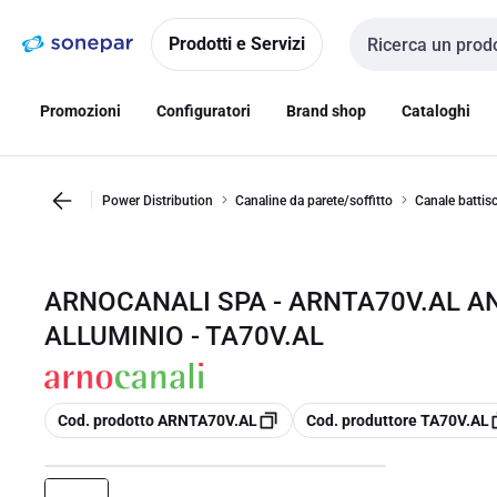
Vai alla
Vai
navigazione
alla
Prodotti e Servizi
Cerca input
pagina
Promozioni
Configuratori
Brand shop
Cataloghi
Power Distribution
Canaline da parete/soffitto
Canale battis
ARNOCANALI SPA - ARNTA70V.AL A
ALLUMINIO - TA70V.AL
copia
copia
Cod. prodotto ARNTA70V.AL
Cod. produttore TA70V.AL