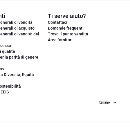
ti
Ti serve aiuto?
enerali di vendita
Contattaci
enerali di acquisto
Domande frequenti
enerali di vendita del
Trova il punto vendita
e
Area fornitori
ecesso
i qualità
er la parità di genere
o
cs
la Diversità, Equità
ostenibilità
GEEIS
Lingua