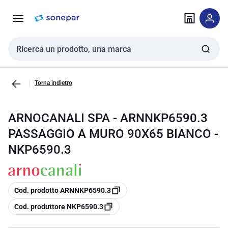
Vai alla
Vai
navigazione
alla
pagina
Cerca input
Torna indietro
ARNOCANALI SPA - ARNNKP6590.3
PASSAGGIO A MURO 90X65 BIANCO -
NKP6590.3
copia
Cod. prodotto ARNNKP6590.3
copia
Cod. produttore NKP6590.3