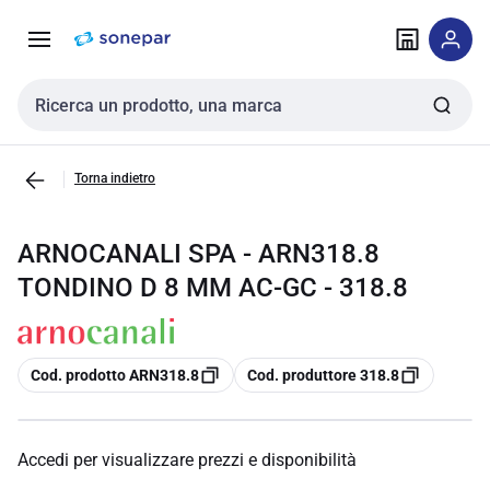
Vai alla
Vai
navigazione
alla
pagina
Cerca input
Torna indietro
ARNOCANALI SPA - ARN318.8
TONDINO D 8 MM AC-GC - 318.8
copia
copia
Cod. prodotto ARN318.8
Cod. produttore 318.8
Accedi per visualizzare prezzi e disponibilità