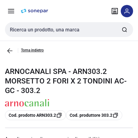
Vai alla
Vai
navigazione
alla
pagina
Cerca input
Torna indietro
ARNOCANALI SPA - ARN303.2
MORSETTO 2 FORI X 2 TONDINI AC-
GC - 303.2
copia
copia
Cod. prodotto ARN303.2
Cod. produttore 303.2