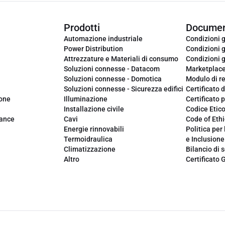
Prodotti
Documen
Automazione industriale
Condizioni g
Power Distribution
Condizioni g
Attrezzature e Materiali di consumo
Condizioni g
Soluzioni connesse - Datacom
Marketplac
Soluzioni connesse - Domotica
Modulo di r
Soluzioni connesse - Sicurezza edifici
Certificato d
ione
Illuminazione
Certificato p
Installazione civile
Codice Etic
iance
Cavi
Code of Ethi
Energie rinnovabili
Politica per 
Termoidraulica
e Inclusione
Climatizzazione
Bilancio di s
Altro
Certificato 