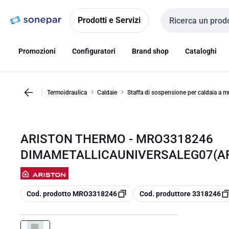
Vai alla
Vai
navigazione
alla
Prodotti e Servizi
Cerca input
pagina
Promozioni
Configuratori
Brand shop
Cataloghi
Termoidraulica
Caldaie
Staffa di sospensione per caldaia a m
ARISTON THERMO - MRO3318246
DIMAMETALLICAUNIVERSALEG07(AR)
copia
copia
Cod. prodotto MRO3318246
Cod. produttore 3318246