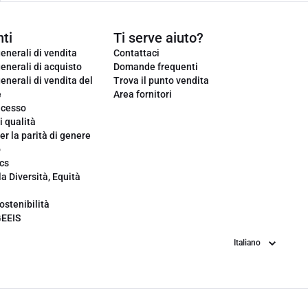
ti
Ti serve aiuto?
enerali di vendita
Contattaci
enerali di acquisto
Domande frequenti
enerali di vendita del
Trova il punto vendita
e
Area fornitori
ecesso
i qualità
er la parità di genere
o
cs
la Diversità, Equità
ostenibilità
GEEIS
Lingua