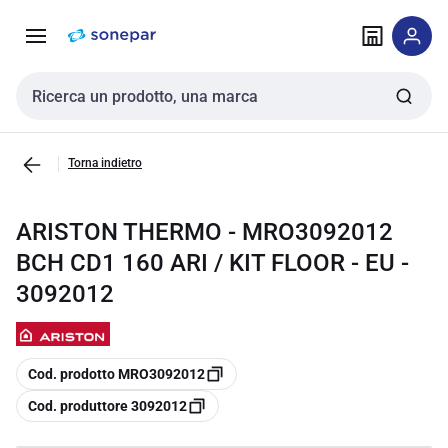
Vai alla
Vai
navigazione
alla
pagina
Cerca input
Torna indietro
ARISTON THERMO - MRO3092012
BCH CD1 160 ARI / KIT FLOOR - EU -
3092012
copia
Cod. prodotto MRO3092012
copia
Cod. produttore 3092012