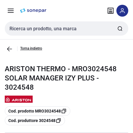
Vai alla
Vai
navigazione
alla
pagina
Cerca input
Torna indietro
ARISTON THERMO - MRO3024548
SOLAR MANAGER IZY PLUS -
3024548
copia
Cod. prodotto MRO3024548
copia
Cod. produttore 3024548