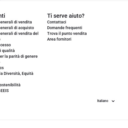
ti
Ti serve aiuto?
enerali di vendita
Contattaci
enerali di acquisto
Domande frequenti
enerali di vendita del
Trova il punto vendita
e
Area fornitori
ecesso
i qualità
er la parità di genere
o
cs
la Diversità, Equità
ostenibilità
GEEIS
Lingua