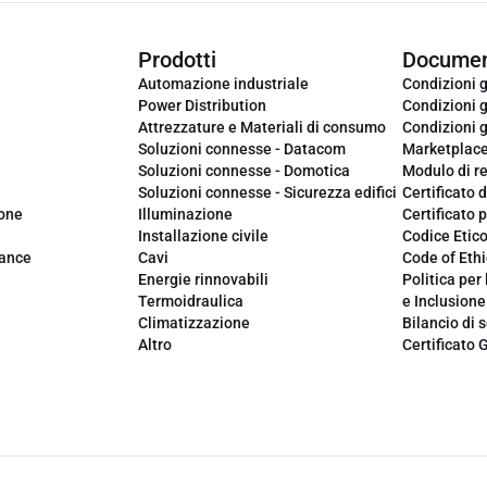
Prodotti
Documen
Automazione industriale
Condizioni g
Power Distribution
Condizioni g
Attrezzature e Materiali di consumo
Condizioni g
Soluzioni connesse - Datacom
Marketplac
Soluzioni connesse - Domotica
Modulo di r
Soluzioni connesse - Sicurezza edifici
Certificato d
ione
Illuminazione
Certificato p
Installazione civile
Codice Etic
iance
Cavi
Code of Ethi
Energie rinnovabili
Politica per 
Termoidraulica
e Inclusione
Climatizzazione
Bilancio di s
Altro
Certificato 