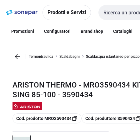
Vai alla
Vai
navigazione
alla
Prodotti e Servizi
Cerca input
pagina
Promozioni
Configuratori
Brand shop
Cataloghi
Termoidraulica
Scaldabagni
Scaldacqua istantaneo per piccoli
ARISTON THERMO - MRO3590434 KI
SING 85-100 - 3590434
copia
copia
Cod. prodotto MRO3590434
Cod. produttore 3590434