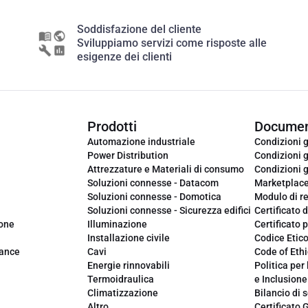
Soddisfazione del cliente
Sviluppiamo servizi come risposte alle
esigenze dei clienti
Prodotti
Documen
Automazione industriale
Condizioni g
Power Distribution
Condizioni g
Attrezzature e Materiali di consumo
Condizioni g
Soluzioni connesse - Datacom
Marketplac
Soluzioni connesse - Domotica
Modulo di r
Soluzioni connesse - Sicurezza edifici
Certificato d
ione
Illuminazione
Certificato p
Installazione civile
Codice Etic
iance
Cavi
Code of Ethi
Energie rinnovabili
Politica per 
Termoidraulica
e Inclusione
Climatizzazione
Bilancio di s
Altro
Certificato 