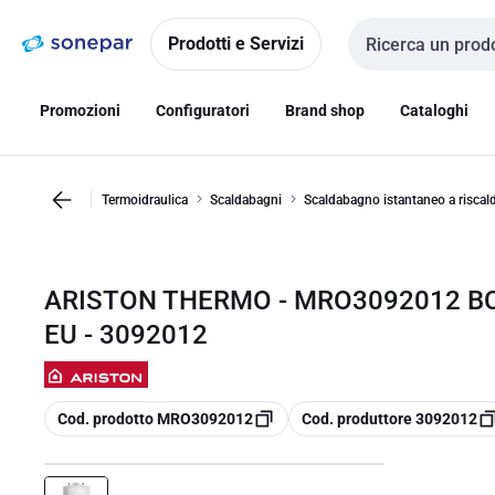
Vai alla
Vai
navigazione
alla
Prodotti e Servizi
Cerca input
pagina
Promozioni
Configuratori
Brand shop
Cataloghi
Termoidraulica
Scaldabagni
Scaldabagno istantaneo a riscal
ARISTON THERMO - MRO3092012 BCH 
EU - 3092012
copia
copia
Cod. prodotto MRO3092012
Cod. produttore 3092012