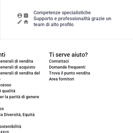
Competenze specialistiche
Supporto e professionalità grazie un
team di alto profilo
ti
Ti serve aiuto?
enerali di vendita
Contattaci
enerali di acquisto
Domande frequenti
enerali di vendita del
Trova il punto vendita
e
Area fornitori
ecesso
i qualità
er la parità di genere
o
cs
la Diversità, Equità
ostenibilità
GEEIS