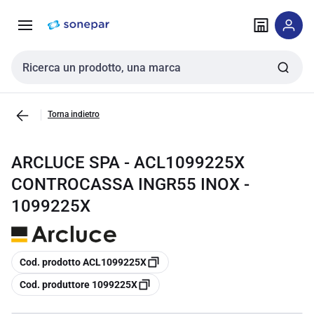
Vai alla
Vai
navigazione
alla
pagina
Cerca input
Torna indietro
ARCLUCE SPA - ACL1099225X
CONTROCASSA INGR55 INOX -
1099225X
copia
Cod. prodotto ACL1099225X
copia
Cod. produttore 1099225X