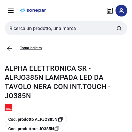
Vai alla
Vai
navigazione
alla
pagina
Cerca input
Torna indietro
ALPHA ELETTRONICA SR -
ALPJO385N LAMPADA LED DA
TAVOLO NERA CON INT.TOUCH -
JO385N
copia
Cod. prodotto ALPJO385N
copia
Cod. produttore JO385N