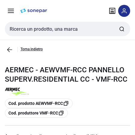
Vai alla
Vai
navigazione
alla
pagina
Cerca input
Torna indietro
AERMEC - AEWVMF-RCC PANNELLO
SUPERV.RESIDENTIAL CC - VMF-RCC
copia
Cod. prodotto AEWVMF-RCC
copia
Cod. produttore VMF-RCC