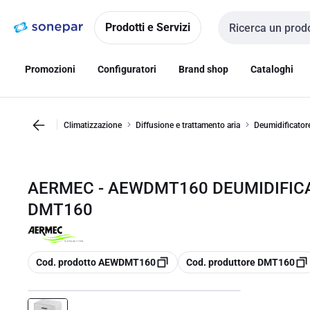
Vai alla
Vai
navigazione
alla
Prodotti e Servizi
Cerca input
pagina
Promozioni
Configuratori
Brand shop
Cataloghi
Climatizzazione
Diffusione e trattamento aria
Deumidificator
AERMEC - AEWDMT160 DEUMIDIFICAT
DMT160
copia
copia
Cod. prodotto AEWDMT160
Cod. produttore DMT160