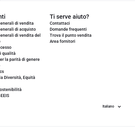
ti
Ti serve aiuto?
enerali di vendita
Contattaci
enerali di acquisto
Domande frequenti
enerali di vendita del
Trova il punto vendita
e
Area fornitori
ecesso
i qualità
er la parità di genere
o
cs
la Diversità, Equità
ostenibilità
GEEIS
Lingua