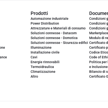
Prodotti
Documen
Automazione industriale
Condizioni g
Power Distribution
Condizioni g
Attrezzature e Materiali di consumo
Condizioni g
Soluzioni connesse - Datacom
Marketplac
Soluzioni connesse - Domotica
Modulo di r
Soluzioni connesse - Sicurezza edifici
Certificato d
ione
Illuminazione
Certificato p
Installazione civile
Codice Etic
iance
Cavi
Code of Ethi
Energie rinnovabili
Politica per 
Termoidraulica
e Inclusione
Climatizzazione
Bilancio di s
Altro
Certificato 