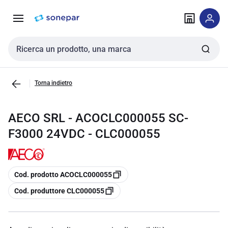
Vai alla
Vai
navigazione
alla
pagina
Cerca input
Torna indietro
AECO SRL - ACOCLC000055 SC-
F3000 24VDC - CLC000055
copia
Cod. prodotto ACOCLC000055
copia
Cod. produttore CLC000055