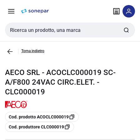
Vai alla
Vai
navigazione
alla
pagina
Cerca input
Torna indietro
AECO SRL - ACOCLC000019 SC-
A/F800 24VAC CIRC.ELET. -
CLC000019
copia
Cod. prodotto ACOCLC000019
copia
Cod. produttore CLC000019