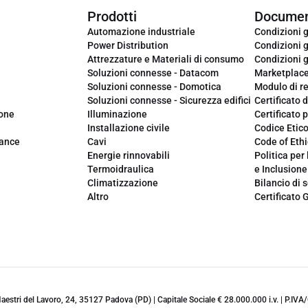
Prodotti
Documen
Automazione industriale
Condizioni g
Power Distribution
Condizioni g
Attrezzature e Materiali di consumo
Condizioni g
Soluzioni connesse - Datacom
Marketplac
Soluzioni connesse - Domotica
Modulo di r
Soluzioni connesse - Sicurezza edifici
Certificato d
ione
Illuminazione
Certificato p
Installazione civile
Codice Etic
iance
Cavi
Code of Ethi
Energie rinnovabili
Politica per 
Termoidraulica
e Inclusione
Climatizzazione
Bilancio di s
Altro
Certificato 
 Maestri del Lavoro, 24, 35127 Padova (PD) | Capitale Sociale € 28.000.000 i.v. | P