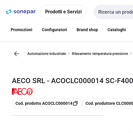
Vai alla
Vai
navigazione
alla
Prodotti e Servizi
Cerca input
pagina
Promozioni
Configuratori
Brand shop
Cataloghi
Automazione industriale
Rilevamento temperatura-pressione
AECO SRL - ACOCLC000014 SC-F400
copia
copia
Cod. prodotto ACOCLC000014
Cod. produttore CLC000