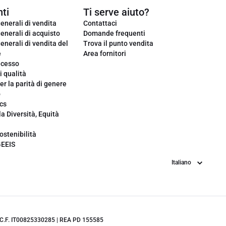
ti
Ti serve aiuto?
enerali di vendita
Contattaci
enerali di acquisto
Domande frequenti
enerali di vendita del
Trova il punto vendita
e
Area fornitori
ecesso
i qualità
er la parità di genere
o
cs
la Diversità, Equità
ostenibilità
GEEIS
Lingua
.IVA/C.F. IT00825330285 | REA PD 155585