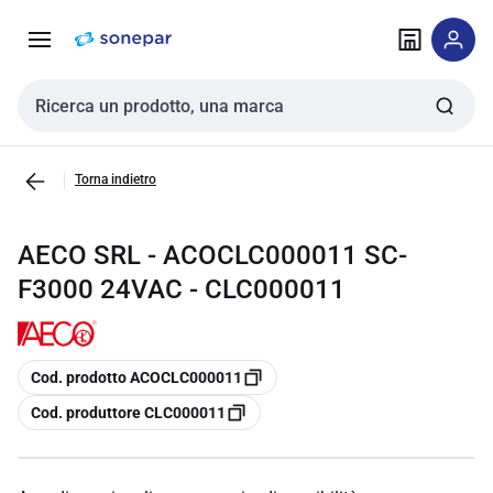
Vai alla
Vai
navigazione
alla
pagina
Cerca input
Torna indietro
AECO SRL - ACOCLC000011 SC-
F3000 24VAC - CLC000011
copia
Cod. prodotto ACOCLC000011
copia
Cod. produttore CLC000011