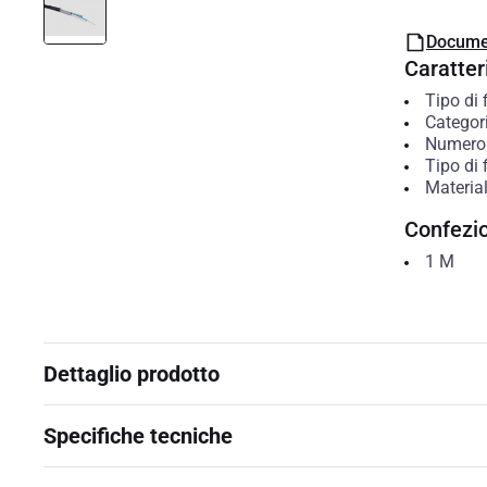
Docume
Caratteri
Tipo di 
Categor
Numero 
Tipo di f
Material
Confezi
1
M
Dettaglio prodotto
Specifiche tecniche