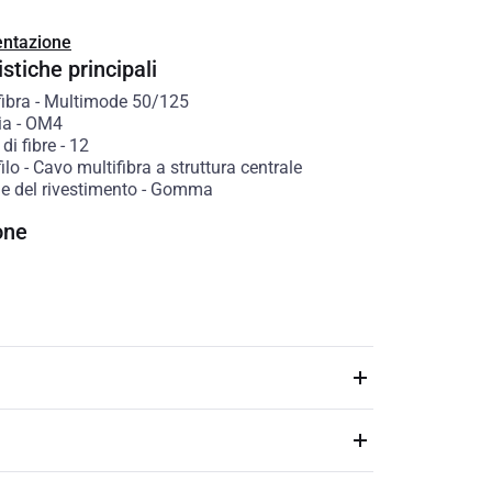
ntazione
stiche principali
fibra
-
Multimode 50/125
ia
-
OM4
di fibre
-
12
ilo
-
Cavo multifibra a struttura centrale
e del rivestimento
-
Gomma
one