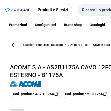
Vai alla
Vai
navigazione
alla
Prodotti e Servizi
Cerca input
pagina
Promozioni
Configuratori
Brand shop
Cataloghi
Soluzioni connesse - Datacom
Cavi fibra ottica
Cavo in fibra 
ACOME S.A - AS2B1175A CAVO 12F
ESTERNO - B1175A
copia
copia
Cod. prodotto AS2B1175A
Cod. produttore B1175A