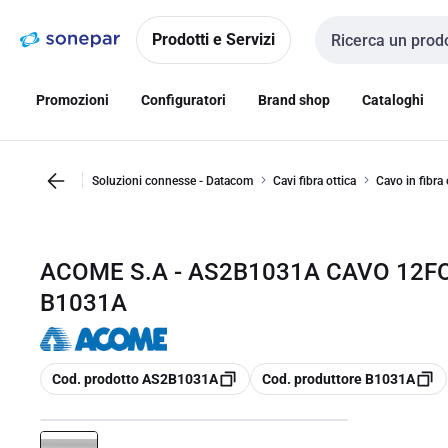
Vai alla
Vai
navigazione
alla
Prodotti e Servizi
Cerca input
pagina
Promozioni
Configuratori
Brand shop
Cataloghi
Soluzioni connesse - Datacom
Cavi fibra ottica
Cavo in fibra 
ACOME S.A - AS2B1031A CAVO 12FO 
B1031A
copia
copia
Cod. prodotto AS2B1031A
Cod. produttore B1031A