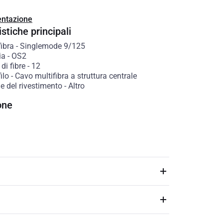
ntazione
stiche principali
fibra
-
Singlemode 9/125
ia
-
OS2
di fibre
-
12
ilo
-
Cavo multifibra a struttura centrale
e del rivestimento
-
Altro
one