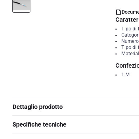
Docume
Caratteri
Tipo di 
Categor
Numero 
Tipo di f
Material
Confezi
1
M
Dettaglio prodotto
Specifiche tecniche