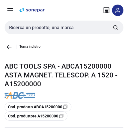
Vai alla
Vai
navigazione
alla
pagina
Cerca input
Torna indietro
ABC TOOLS SPA - ABCA15200000
ASTA MAGNET. TELESCOP. A 1520 -
A15200000
copia
Cod. prodotto ABCA15200000
copia
Cod. produttore A15200000