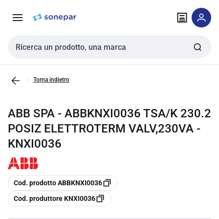
Vai alla
Vai
navigazione
alla
pagina
Cerca input
Torna indietro
ABB SPA - ABBKNXI0036 TSA/K 230.2
POSIZ ELETTROTERM VALV,230VA -
KNXI0036
copia
Cod. prodotto ABBKNXI0036
copia
Cod. produttore KNXI0036