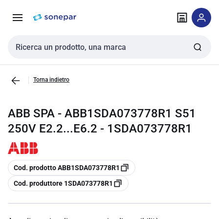
Vai alla
Vai
navigazione
alla
pagina
Cerca input
Torna indietro
ABB SPA - ABB1SDA073778R1 S51
250V E2.2...E6.2 - 1SDA073778R1
copia
Cod. prodotto ABB1SDA073778R1
copia
Cod. produttore 1SDA073778R1