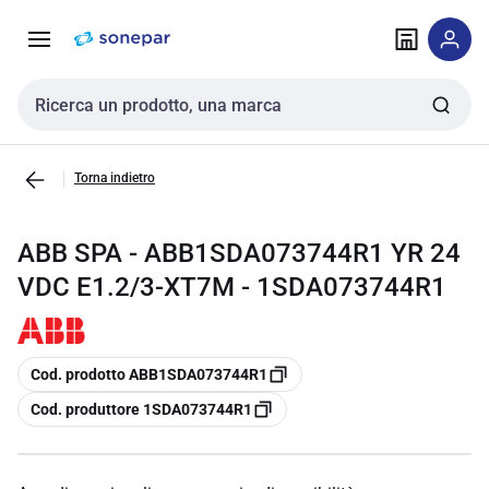
Vai alla
Vai
navigazione
alla
pagina
Cerca input
Torna indietro
ABB SPA - ABB1SDA073744R1 YR 24
VDC E1.2/3-XT7M - 1SDA073744R1
copia
Cod. prodotto ABB1SDA073744R1
copia
Cod. produttore 1SDA073744R1