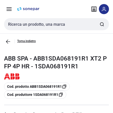
Vai alla
Vai
navigazione
alla
pagina
Cerca input
Torna indietro
ABB SPA - ABB1SDA068191R1 XT2 P
FP 4P HR - 1SDA068191R1
copia
Cod. prodotto ABB1SDA068191R1
copia
Cod. produttore 1SDA068191R1