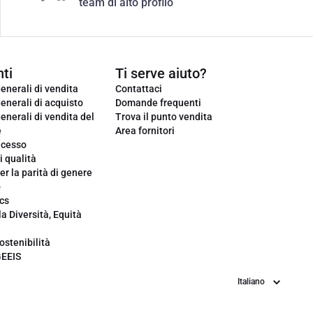
team di alto profilo
ti
Ti serve aiuto?
enerali di vendita
Contattaci
enerali di acquisto
Domande frequenti
enerali di vendita del
Trova il punto vendita
e
Area fornitori
ecesso
i qualità
er la parità di genere
o
cs
la Diversità, Equità
ostenibilità
GEEIS
Lingua