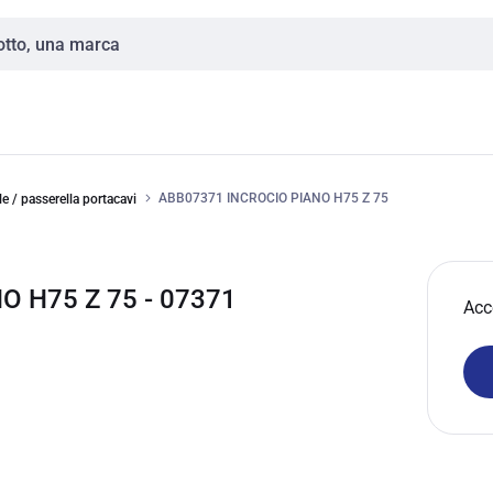
ABB07371 INCROCIO PIANO H75 Z 75
e / passerella portacavi
O H75 Z 75 - 07371
Acc