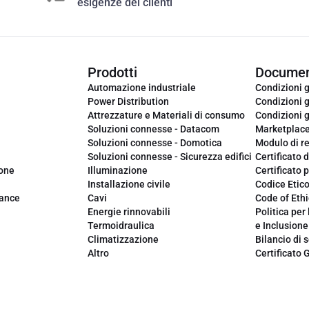
esigenze dei clienti
Prodotti
Documen
Automazione industriale
Condizioni g
Power Distribution
Condizioni g
Attrezzature e Materiali di consumo
Condizioni g
Soluzioni connesse - Datacom
Marketplac
Soluzioni connesse - Domotica
Modulo di r
Soluzioni connesse - Sicurezza edifici
Certificato d
ione
Illuminazione
Certificato p
Installazione civile
Codice Etic
iance
Cavi
Code of Ethi
Energie rinnovabili
Politica per 
Termoidraulica
e Inclusione
Climatizzazione
Bilancio di s
Altro
Certificato 