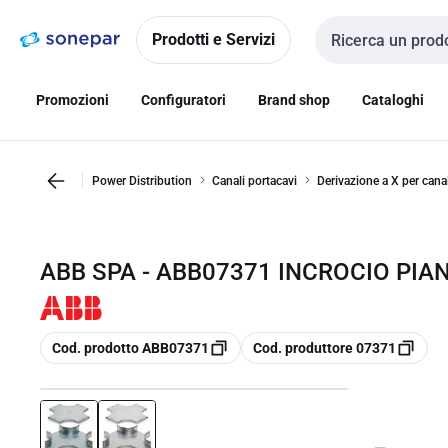
Vai alla
Vai
navigazione
alla
Prodotti e Servizi
Cerca input
pagina
Promozioni
Configuratori
Brand shop
Cataloghi
Power Distribution
Canali portacavi
Derivazione a X per canal
ABB SPA - ABB07371 INCROCIO PIAN
copia
copia
Cod. prodotto ABB07371
Cod. produttore 07371