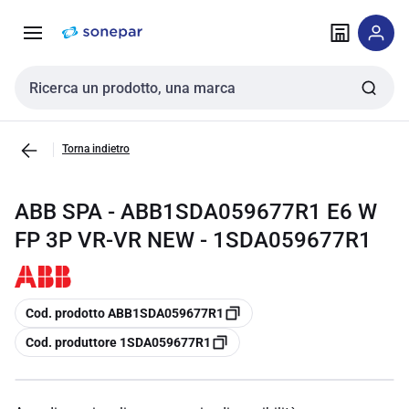
Vai alla
Vai
navigazione
alla
pagina
Cerca input
Torna indietro
ABB SPA - ABB1SDA059677R1 E6 W
FP 3P VR-VR NEW - 1SDA059677R1
copia
Cod. prodotto ABB1SDA059677R1
copia
Cod. produttore 1SDA059677R1