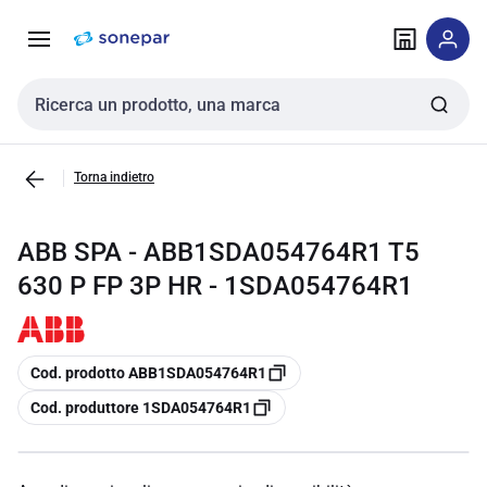
Vai alla
Vai
navigazione
alla
pagina
Cerca input
Torna indietro
ABB SPA - ABB1SDA054764R1 T5
630 P FP 3P HR - 1SDA054764R1
copia
Cod. prodotto ABB1SDA054764R1
copia
Cod. produttore 1SDA054764R1