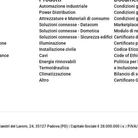
Automazione industriale
Condizioni g
Power Distribution
Condizioni g
Attrezzature e Materiali di consumo
Condizioni g
Soluzioni connesse - Datacom
Marketplac
Soluzioni connesse - Domotica
Modulo di r
Soluzioni connesse - Sicurezza edifici
Certificato d
ione
Illuminazione
Certificato p
Installazione civile
Codice Etic
iance
Cavi
Code of Ethi
Energie rinnovabili
Politica per 
Termoidraulica
e Inclusione
Climatizzazione
Bilancio di s
Altro
Certificato 
 Maestri del Lavoro, 24, 35127 Padova (PD) | Capitale Sociale € 28.000.000 i.v. | P