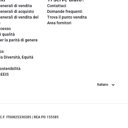
enerali di vendita
Contattaci
enerali di acquisto
Domande frequenti
enerali di vendita del
Trova il punto vendita
e
Area fornitori
ecesso
i qualità
er la parità di genere
o
cs
la Diversità, Equità
ostenibilità
GEEIS
Lingua
.IVA/C.F. IT00825330285 | REA PD 155585