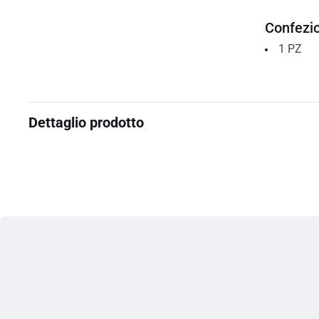
Confezi
1
PZ
Dettaglio prodotto