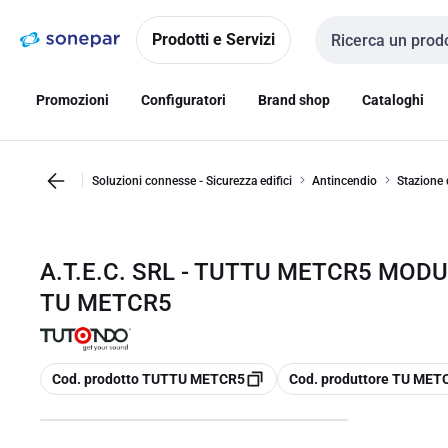
Vai alla
Vai
navigazione
alla
Prodotti e Servizi
Cerca input
pagina
Promozioni
Configuratori
Brand shop
Cataloghi
Soluzioni connesse - Sicurezza edifici
Antincendio
Stazione 
A.T.E.C. SRL - TUTTU METCR5 MOD
TU METCR5
copia
copia
Cod. prodotto TUTTU METCR5
Cod. produttore TU MET