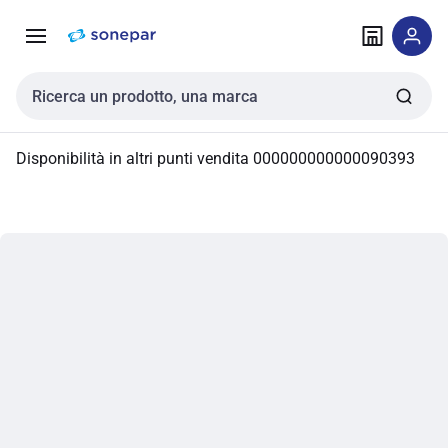
Vai alla
Vai
navigazione
alla
pagina
Cerca input
Disponibilità in altri punti vendita
000000000000090393