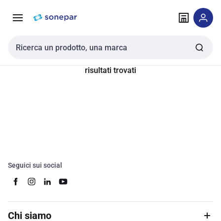
Vai alla
Vai
navigazione
alla
pagina
Cerca input
risultati trovati
Seguici sui social
Chi siamo