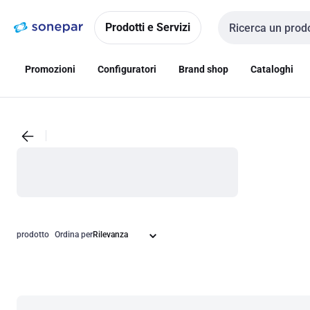
Vai alla
Vai
navigazione
alla
Prodotti e Servizi
Cerca input
pagina
Promozioni
Configuratori
Brand shop
Cataloghi
prodotto
Ordina per