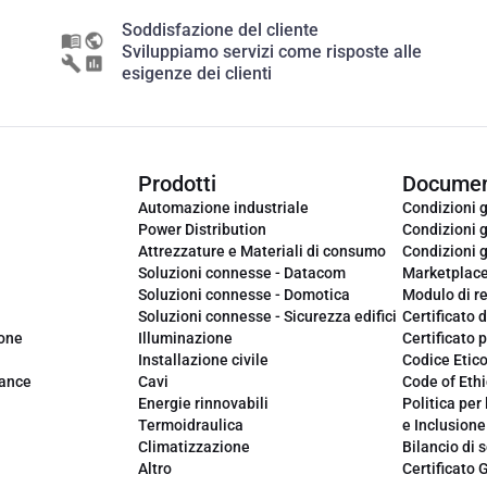
Soddisfazione del cliente
Sviluppiamo servizi come risposte alle
esigenze dei clienti
Prodotti
Documen
Automazione industriale
Condizioni g
Power Distribution
Condizioni g
Attrezzature e Materiali di consumo
Condizioni g
Soluzioni connesse - Datacom
Marketplac
Soluzioni connesse - Domotica
Modulo di r
Soluzioni connesse - Sicurezza edifici
Certificato d
ione
Illuminazione
Certificato p
Installazione civile
Codice Etic
iance
Cavi
Code of Ethi
Energie rinnovabili
Politica per 
Termoidraulica
e Inclusione
Climatizzazione
Bilancio di s
Altro
Certificato 