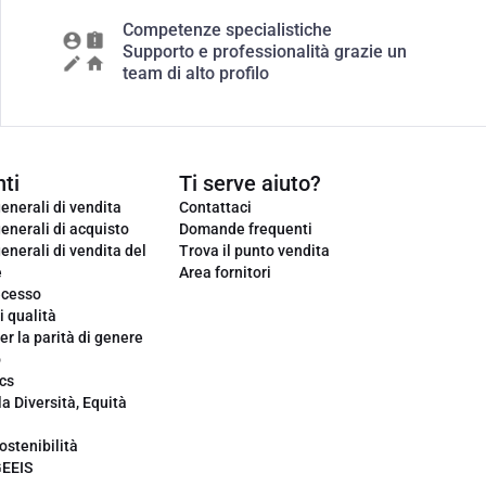
Competenze specialistiche
Supporto e professionalità grazie un
team di alto profilo
ti
Ti serve aiuto?
enerali di vendita
Contattaci
enerali di acquisto
Domande frequenti
enerali di vendita del
Trova il punto vendita
e
Area fornitori
ecesso
i qualità
er la parità di genere
o
cs
la Diversità, Equità
ostenibilità
GEEIS