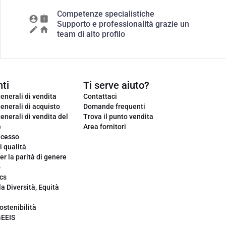
Competenze specialistiche
Supporto e professionalità grazie un
team di alto profilo
ti
Ti serve aiuto?
enerali di vendita
Contattaci
enerali di acquisto
Domande frequenti
enerali di vendita del
Trova il punto vendita
e
Area fornitori
ecesso
i qualità
er la parità di genere
o
cs
la Diversità, Equità
ostenibilità
GEEIS