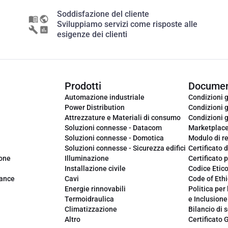
Soddisfazione del cliente
Sviluppiamo servizi come risposte alle
esigenze dei clienti
Prodotti
Documen
Automazione industriale
Condizioni g
Power Distribution
Condizioni g
Attrezzature e Materiali di consumo
Condizioni g
Soluzioni connesse - Datacom
Marketplac
Soluzioni connesse - Domotica
Modulo di r
Soluzioni connesse - Sicurezza edifici
Certificato d
ione
Illuminazione
Certificato p
Installazione civile
Codice Etic
iance
Cavi
Code of Ethi
Energie rinnovabili
Politica per 
Termoidraulica
e Inclusione
Climatizzazione
Bilancio di s
Altro
Certificato 