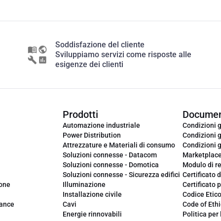
Soddisfazione del cliente
Sviluppiamo servizi come risposte alle
esigenze dei clienti
Prodotti
Documen
Automazione industriale
Condizioni g
Power Distribution
Condizioni g
Attrezzature e Materiali di consumo
Condizioni g
Soluzioni connesse - Datacom
Marketplac
Soluzioni connesse - Domotica
Modulo di r
Soluzioni connesse - Sicurezza edifici
Certificato d
ione
Illuminazione
Certificato p
Installazione civile
Codice Etic
iance
Cavi
Code of Ethi
Energie rinnovabili
Politica per 