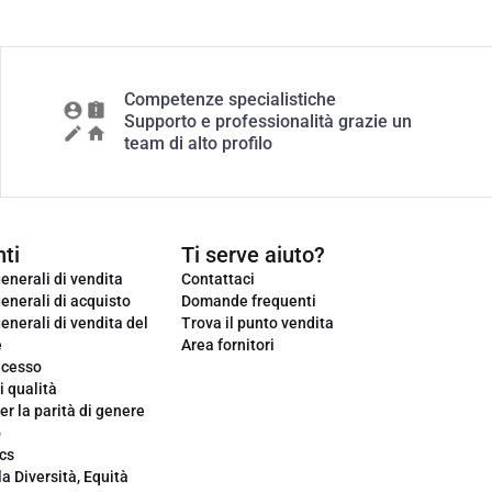
Competenze specialistiche
Supporto e professionalità grazie un
team di alto profilo
ti
Ti serve aiuto?
enerali di vendita
Contattaci
enerali di acquisto
Domande frequenti
enerali di vendita del
Trova il punto vendita
e
Area fornitori
ecesso
i qualità
er la parità di genere
o
cs
la Diversità, Equità