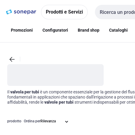
Vai alla
Vai
navigazione
alla
Prodotti e Servizi
Cerca input
pagina
Promozioni
Configuratori
Brand shop
Cataloghi
Il
valvola per tubi
è un componente essenziale per la gestione del flusso 
fondamentali in applicazioni che spaziano dall'irrigazione a processi 
affidabilità, rende le
valvole per tubi
strumenti indispensabili per ottim
prodotto
Ordina per