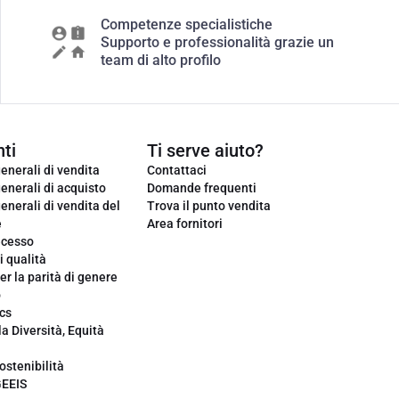
Competenze specialistiche
Supporto e professionalità grazie un
team di alto profilo
ti
Ti serve aiuto?
enerali di vendita
Contattaci
enerali di acquisto
Domande frequenti
enerali di vendita del
Trova il punto vendita
e
Area fornitori
ecesso
i qualità
er la parità di genere
o
cs
la Diversità, Equità
ostenibilità
GEEIS