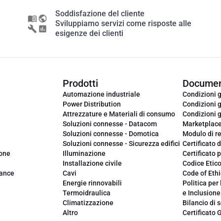
Soddisfazione del cliente
Sviluppiamo servizi come risposte alle
esigenze dei clienti
Prodotti
Documen
Automazione industriale
Condizioni g
Power Distribution
Condizioni g
Attrezzature e Materiali di consumo
Condizioni g
Soluzioni connesse - Datacom
Marketplac
Soluzioni connesse - Domotica
Modulo di r
Soluzioni connesse - Sicurezza edifici
Certificato d
ione
Illuminazione
Certificato p
Installazione civile
Codice Etic
iance
Cavi
Code of Ethi
Energie rinnovabili
Politica per 
Termoidraulica
e Inclusione
Climatizzazione
Bilancio di s
Altro
Certificato 