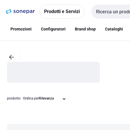
Vai alla
Vai
navigazione
alla
Prodotti e Servizi
Cerca input
pagina
Promozioni
Configuratori
Brand shop
Cataloghi
prodotto
Ordina per