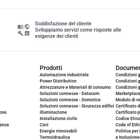
Soddisfazione del cliente
Sviluppiamo servizi come risposte alle
esigenze dei clienti
Prodotti
Documen
Automazione industriale
Condizioni g
Power Distribution
Condizioni g
Attrezzature e Materiali di consumo
Condizioni g
Soluzioni connesse - Datacom
Marketplac
Soluzioni connesse - Domotica
Modulo di r
Soluzioni connesse - Sicurezza edifici
Certificato d
ione
Illuminazione
Certificato p
Installazione civile
Codice Etic
iance
Cavi
Code of Ethi
Energie rinnovabili
Politica per 
Termoidraulica
e Inclusione