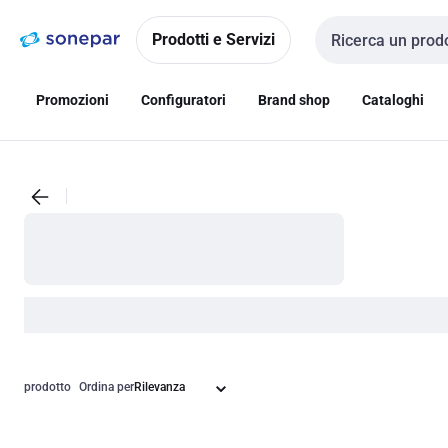
Vai alla
Vai
navigazione
alla
Prodotti e Servizi
Cerca input
pagina
Promozioni
Configuratori
Brand shop
Cataloghi
prodotto
Ordina per