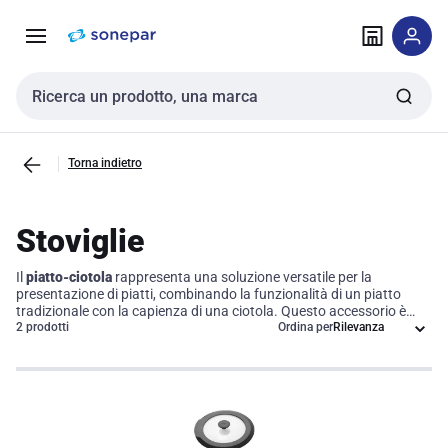
Vai alla
Vai
navigazione
alla
pagina
Cerca input
Torna indietro
Stoviglie
Il
piatto-ciotola
rappresenta una soluzione versatile per la
presentazione di piatti, combinando la funzionalità di un piatto
tradizionale con la capienza di una ciotola. Questo accessorio è
ideale per servire una vasta gamma di pietanze, sia solide che
2 prodotti
Ordina per
liquide, ottimizzando così l'esperienza culinaria. Grazie al suo
design innovativo, il piatto-ciotola si integra perfettamente in
qualsiasi contesto di ristorazione, migliorando l'efficienza operativa
e la soddisfazione del cliente.