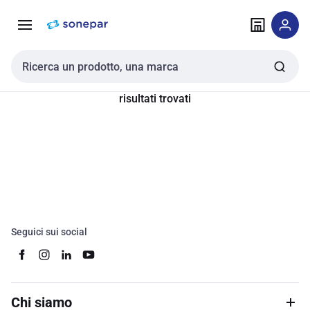
Vai alla
Vai
navigazione
alla
pagina
Cerca input
risultati trovati
Seguici sui social
Chi siamo