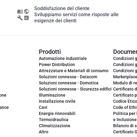
Soddisfazione del cliente
Sviluppiamo servizi come risposte alle
esigenze dei clienti
Prodotti
Documen
Automazione industriale
Condizioni g
Power Distribution
Condizioni g
Attrezzature e Materiali di consumo
Condizioni g
Soluzioni connesse - Datacom
Marketplac
Soluzioni connesse - Domotica
Modulo di r
Soluzioni connesse - Sicurezza edifici
Certificato d
ione
Illuminazione
Certificato p
Installazione civile
Codice Etic
iance
Cavi
Code of Ethi
Energie rinnovabili
Politica per 
Termoidraulica
e Inclusione
Climatizzazione
Bilancio di s
Altro
Certificato 