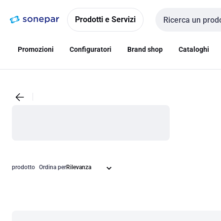
Vai alla
Vai
navigazione
alla
Prodotti e Servizi
Cerca input
pagina
Promozioni
Configuratori
Brand shop
Cataloghi
prodotto
Ordina per