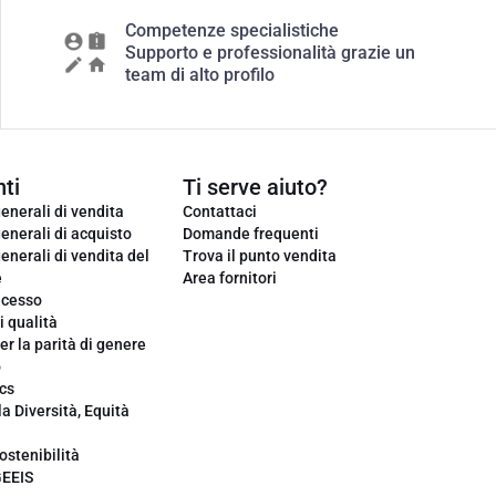
Competenze specialistiche
Supporto e professionalità grazie un
team di alto profilo
ti
Ti serve aiuto?
enerali di vendita
Contattaci
enerali di acquisto
Domande frequenti
enerali di vendita del
Trova il punto vendita
e
Area fornitori
ecesso
i qualità
er la parità di genere
o
cs
la Diversità, Equità
ostenibilità
GEEIS