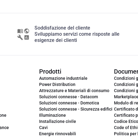
Soddisfazione del cliente
Sviluppiamo servizi come risposte alle
esigenze dei clienti
Prodotti
Documen
Automazione industriale
Condizioni g
Power Distribution
Condizioni g
Attrezzature e Materiali di consumo
Condizioni g
Soluzioni connesse - Datacom
Marketplac
Soluzioni connesse - Domotica
Modulo di r
Soluzioni connesse - Sicurezza edifici
Certificato d
ione
Illuminazione
Certificato p
Installazione civile
Codice Etic
iance
Cavi
Code of Ethi
Energie rinnovabili
Politica per 