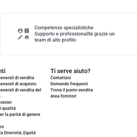
Competenze specialistiche
Supporto e professionalità grazie un
team di alto profilo
ti
Ti serve aiuto?
enerali di vendita
Contattaci
enerali di acquisto
Domande frequenti
enerali di vendita del
Trova il punto vendita
e
Area fornitori
ecesso
i qualità
er la parità di genere
o
cs
la Diversità, Equità