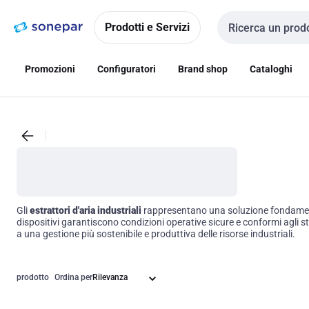
Vai alla
Vai
navigazione
alla
Prodotti e Servizi
Cerca input
pagina
Promozioni
Configuratori
Brand shop
Cataloghi
Gli
estrattori d'aria industriali
rappresentano una soluzione fondamentale
dispositivi garantiscono condizioni operative sicure e conformi agli st
a una gestione più sostenibile e produttiva delle risorse industriali.
prodotto
Ordina per